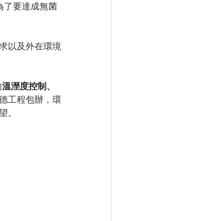
公司為了要達成無菌
。
求以及外在環境
的
溫溼度控制、
德工程包辦，環
望。