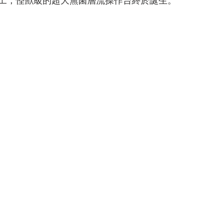
工，怪獸級的超大無菌層流操作台終於誕生。