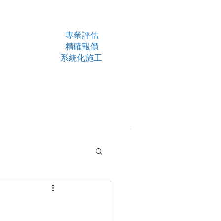
專業評估
TEL：（06）355-1700
精確報價
FAX：（06）355-1750
系統化施工
Email：
hdl@hundell.c
我們