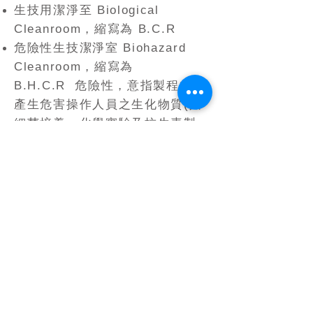
生技用潔淨至 Biological
Cleanroom，縮寫為 B.C.R
危險性生技潔淨室 Biohazard
Cleanroom，縮寫為
B.H.C.R 危險性，意指製程中會
產生危害操作人員之生化物質(如
細菌培養、化學實驗及抗生素製
造等)
各種類型等級的無塵室、潔淨
室，客製化無塵室設備、無塵室
規劃都可量身打造。