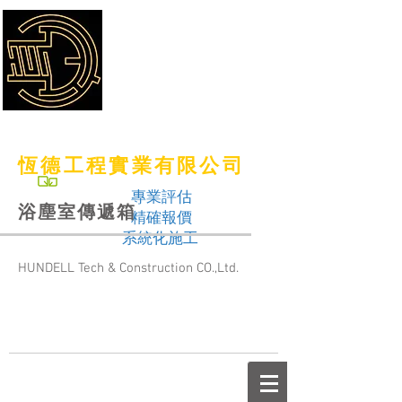
恆德工程實業有限公司
專業評估
浴塵室傳遞箱
精確報價
系統化施工
HUNDELL Tech & Construction CO.,Ltd.
TEL：（06）355-1700
FAX：（06）355-1750
Email：
hdl@hundell.com