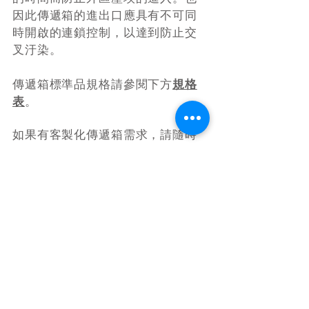
因此傳遞箱的進出口應具有不可同
時開啟的連鎖控制，以達到防止交
叉汙染。
傳遞箱標準品規格請參閱下方
規格
表
。
如果有客製化傳遞箱需求，請隨時
與我們聯繫。
傳遞箱之Filter Three-
view 三視圖